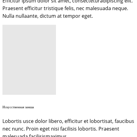
Efficitur ipsum dolor sit amet, consecteturadipiscing elit.
Praesent efficitur tristique felis, nec malesuada neque.
Nulla nullaante, dictum at tempor eget.
Искусственная замша
Lobortis usce dolor libero, efficitur et lobortisat, faucibus
nec nunc. Proin eget nisi facilisis lobortis. Praesent
malesuada facilisismaximus.